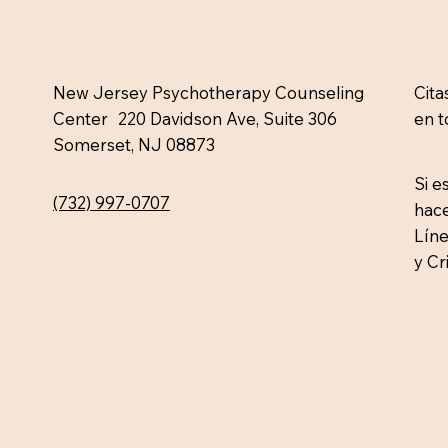
Cita
​New Jersey Psychotherapy Counseling
en 
Center 220 Davidson Ave, Suite 306
Somerset, NJ 08873
Si e
(732) 997-0707
hace
Líne
y Cr