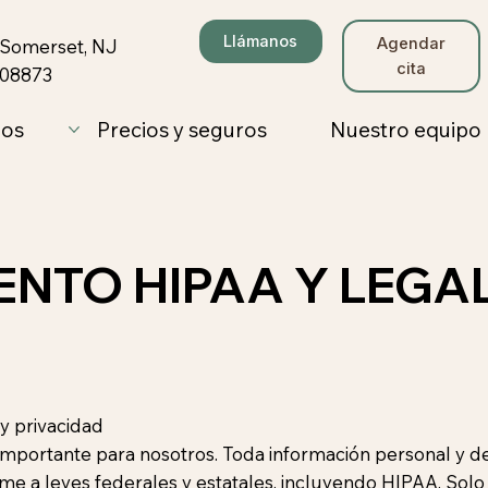
Llámanos
Agendar
Somerset, NJ
cita
08873
os
Precios y seguros
Nuestro equipo
ENTO HIPAA Y LEGA
y privacidad
 importante para nosotros. Toda información personal y d
me a leyes federales y estatales, incluyendo HIPAA. Sol